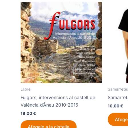
Llibre
Samarrete
Fulgors, intervencions al castell de
Samarreta
València d’Àneu 2010-2015
10,00
€
18,00
€
Afegei
Afegeix a la cistella