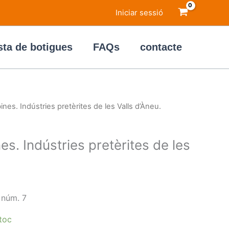
Iniciar sessió
sta de botigues
FAQs
contacte
ines. Indústries pretèrites de les Valls d’Àneu.
es. Indústries pretèrites de les
l núm. 7
toc