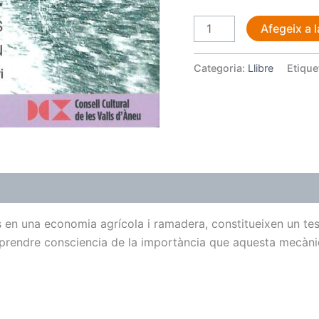
d’Àneu.
Afegeix a l
Categoria:
Llibre
Etique
ls en una economia agrícola i ramadera, constitueixen un te
r prendre consciencia de la importància que aquesta mecànic