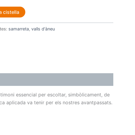
a cistella
tes:
samarreta
,
valls d'àneu
stimoni essencial per escoltar, simbòlicament, de
a aplicada va tenir per els nostres avantpassats.