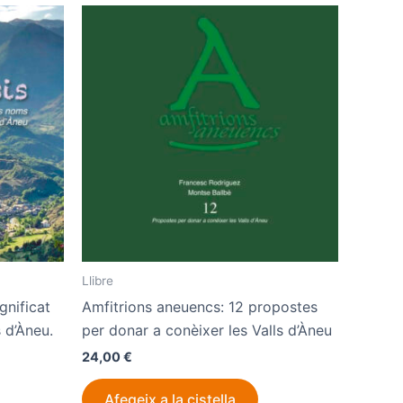
Llibre
gnificat
Amfitrions aneuencs: 12 propostes
 d’Àneu.
per donar a conèixer les Valls d’Àneu
24,00
€
Afegeix a la cistella