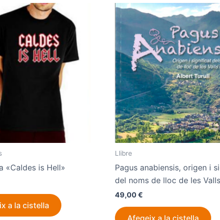
s
Llibre
 «Caldes is Hell»
Pagus anabiensis, origen i si
del noms de lloc de les Valls
49,00
€
x a la cistella
Afegeix a la cistella