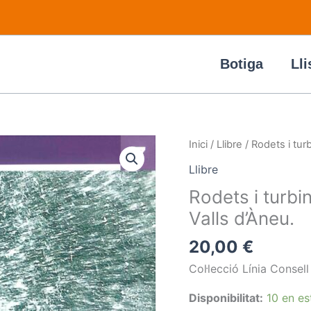
Botiga
Lli
quantitat
Inici
/
Llibre
/ Rodets i turb
de
Llibre
Rodets
Rodets i turbin
i
Valls d’Àneu.
turbines.
Indústries
20,00
€
pretèrites
Col·lecció Línia Consel
de
les
Disponibilitat:
10 en es
Valls