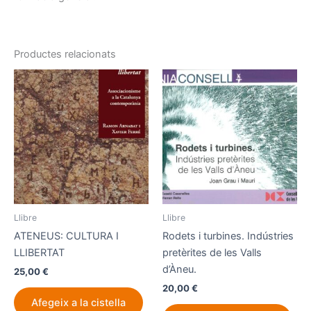
Productes relacionats
Llibre
Llibre
ATENEUS: CULTURA I
Rodets i turbines. Indústries
LLIBERTAT
pretèrites de les Valls
d’Àneu.
25,00
€
20,00
€
Afegeix a la cistella