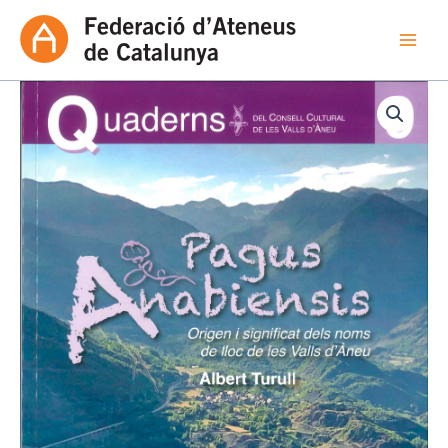
Vés
al
contingut
quantitat
de
Pagus
anabiensis,
origen
i
significat
del
noms
de
lloc
de
les
Valls
d’Àneu.