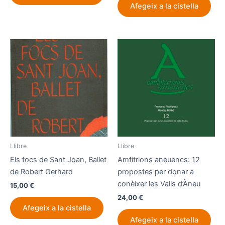
Afegeix a la cistella
Llibre
Llibre
Els focs de Sant Joan, Ballet
Amfitrions aneuencs: 12
de Robert Gerhard
propostes per donar a
conèixer les Valls d’Àneu
15,00
€
24,00
€
Afegeix a la cistella
Afegeix a la cistella