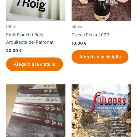
Llibre
Altres
Emili Blanch i Roig:
Placa i Pirula 2023
Arquitecte del Patronat
10,00
€
20,00
€
Afegeix a la cistella
Afegeix a la cistella