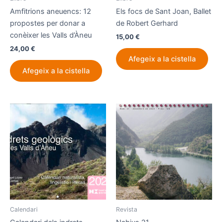
Amfitrions aneuencs: 12
Els focs de Sant Joan, Ballet
propostes per donar a
de Robert Gerhard
conèixer les Valls d’Àneu
15,00
€
24,00
€
Afegeix a la cistella
Afegeix a la cistella
Calendari
Revista