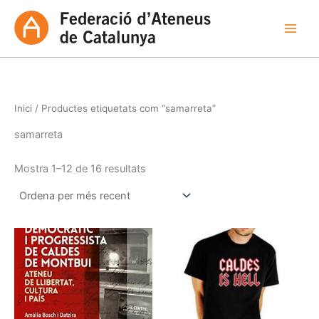
Ordenat
Vés
per
més
al
recent
contingut
Inici
/ Productes etiquetats com “samarreta”
samarreta
Mostra 1–12 de 16 resultats