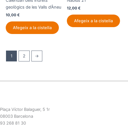
Calendari dels indrets
Nabius 21
geològics de les Valls d’Àneu
12,00
€
10,00
€
Afegeix a la cistella
Afegeix a la cistella
1
2
→
Plaça Víctor Balaguer, 5 1r
08003 Barcelona
93 268 81 30