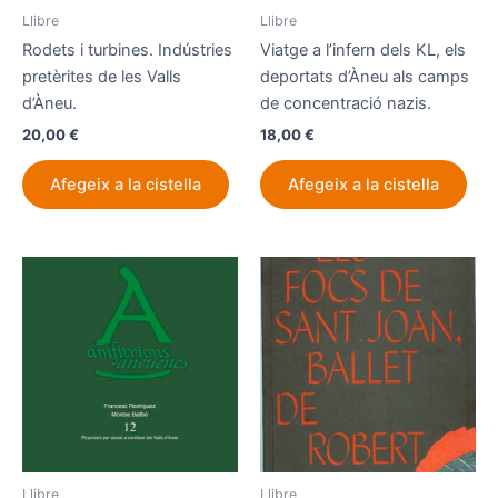
Llibre
Llibre
Rodets i turbines. Indústries
Viatge a l’infern dels KL, els
pretèrites de les Valls
deportats d’Àneu als camps
d’Àneu.
de concentració nazis.
20,00
€
18,00
€
Afegeix a la cistella
Afegeix a la cistella
Llibre
Llibre