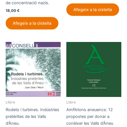
de concentració nazis.
Afegeix a la cistella
18,00
€
Afegeix a la cistella
Llibre
Llibre
Rodets i turbines. Indústries
Amfitrions aneuencs: 12
pretèrites de les Valls
propostes per donar a
d’Àneu.
conèixer les Valls d’Àneu