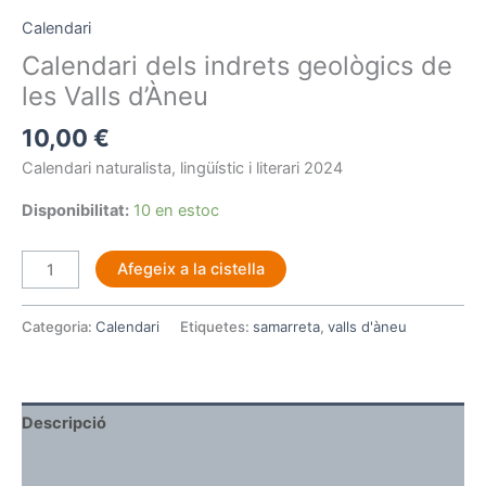
Calendari
Calendari dels indrets geològics de
les Valls d’Àneu
10,00
€
Calendari naturalista, lingüístic i literari 2024
Disponibilitat:
10 en estoc
Afegeix a la cistella
Categoria:
Calendari
Etiquetes:
samarreta
,
valls d'àneu
Descripció
Ressenyes (0)