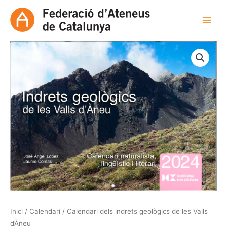
Vés
al
contingut
quantitat
de
Calendari
dels
indrets
geològics
de
les
Valls
d’Àneu
Inici
/
Calendari
/ Calendari dels indrets geològics de les Valls
d’Àneu