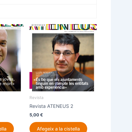
Revista
Revista ATENEUS 2
5,00
€
ella
Afegeix a la cistella