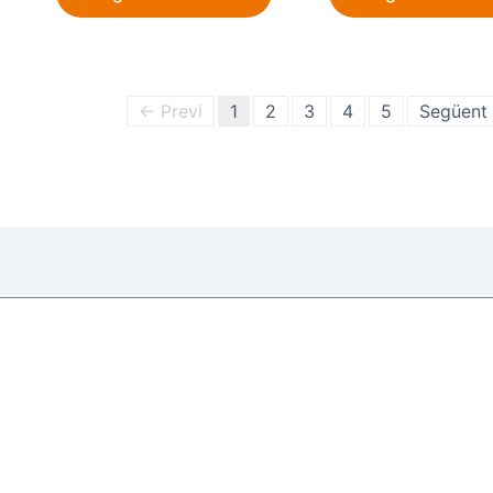
← Previ
1
2
3
4
5
Següent