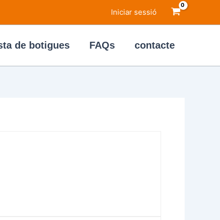
Iniciar sessió
sta de botigues
FAQs
contacte