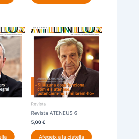
Revista
5
Revista ATENEUS 6
5,00
€
ella
Afegeix a la cistella