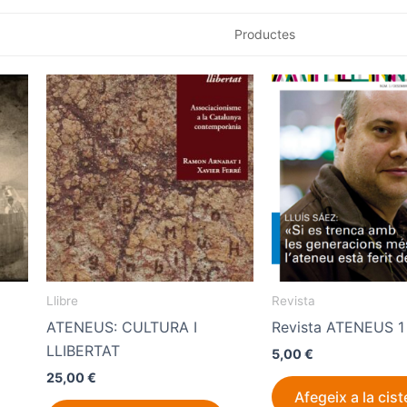
Productes
Llibre
Revista
ATENEUS: CULTURA I
Revista ATENEUS 1
LLIBERTAT
5,00
€
25,00
€
Afegeix a la cist