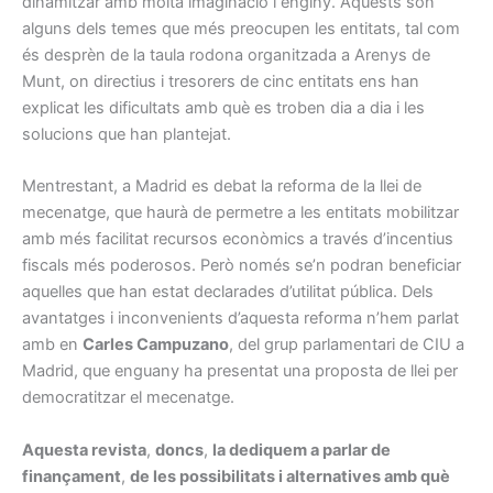
dinamitzar amb molta imaginació i enginy. Aquests són
alguns dels temes que més preocupen les entitats, tal com
és desprèn de la taula rodona organitzada a Arenys de
Munt, on directius i tresorers de cinc entitats ens han
explicat les dificultats amb què es troben dia a dia i les
solucions que han plantejat.
Mentrestant, a Madrid es debat la reforma de la llei de
mecenatge, que haurà de permetre a les entitats mobilitzar
amb més facilitat recursos econòmics a través d’incentius
fiscals més poderosos. Però només se’n podran beneficiar
aquelles que han estat declarades d’utilitat pública. Dels
avantatges i inconvenients d’aquesta reforma n’hem parlat
amb en
Carles Campuzano
, del grup parlamentari de CIU a
Madrid, que enguany ha presentat una proposta de llei per
democratitzar el mecenatge.
Aquesta revista
,
doncs
,
la dediquem a parlar de
finançament
,
de les possibilitats i alternatives amb què